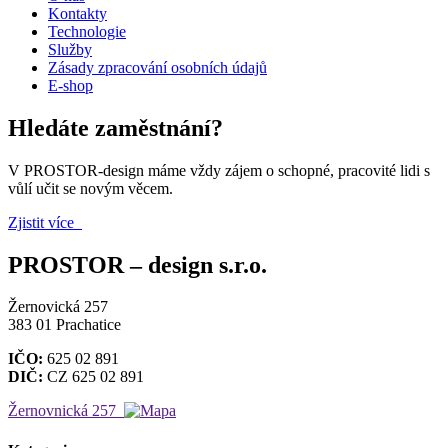
Kontakty
Technologie
Služby
Zásady zpracování osobních údajů
E-shop
Hledáte zaměstnání?
V PROSTOR-design máme vždy zájem o schopné, pracovité lidi s
vůlí učit se novým věcem.
Zjistit více
PROSTOR – design s.r.o.
Žernovická 257
383 01 Prachatice
IČO:
625 02 891
DIČ:
CZ 625 02 891
Žernovnická 257