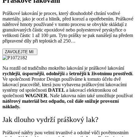
Práškové lakování
Práškové lakování je proces, který dlouhodobě chrání vodivé
materiály, jako je ocel a hliník, před korozí a opotřebením. Práškové
nátěrové hmoty používané v tomto procesu se obvykle skládají z
granulovaných částic epoxidové nebo polyesterové pryskyřice o
velikosti částic 1 až 100 µm. Tyto prášky se pak nanášejí na předem
připravené díly při teplotách až 250…
ZAVOLEJTE MI
Na rozdíl od tradičního mokrého lakování je práškové lakování
rychlejší
,
úspornější
,
odolnější
a
šetrnější k životnímu prostředí
.
Ve společnosti Prostor Design používáme k tomuto účelu dvě
lakovací pracoviště, která jsou vybavena práškovými lakovacími
systémy od společnosti
DATEL
a lakovací elektronikou od
společnosti
WAGNER
. Naše lakovna nám také umožňuje používat
nátěrový materiál bez odpadu, což dále snižuje provozní
náklady.
Jak dlouho vydrží práškový lak?
Práškové nátěry jsou velmi trvanlivé a odolné vůči povětrnostním