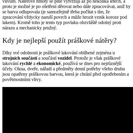
vlivům. Nátěrové hmoty se plně vytvrzují až po několika letech, a
proto je možné je po ošetření
děrovat
nebo dále
zpracovávat
, aniž by
se barva odlupovala (je samozřejmě třeba počítat s tím, že
zpracování vždycky naruší povrch a může hrozit vznik koroze pod
lakem). Kromě toho je tento typ povlaku obzvláště odolný proti
nárazu a mechanicky pružný.
Kdy je nejlepší použít práškové nátěry?
Díky své odolnosti je práškové lakování oblíbené zejména u
strojních součástí
a součástí
vozidel
. Protože je však práškové
lakování
rychlé
a
ekonomické
, používá se dnes pro nejrůznější
účely. Okna, dveře, nářadí a předměty denní potřeby všeho druhu
jsou opatřeny práškovou barvou, která je chrání před opotřebením a
povětrnostními vlivy.