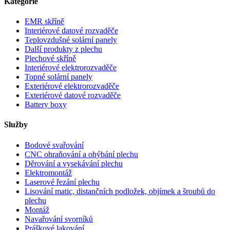
Kategorie
EMR skříně
Interiérové datové rozvaděče
Teplovzdušné solární panely
Další produkty z plechu
Plechové skříně
Interiérové elektrorozvaděče
Topné solární panely
Exteriérové elektrorozvaděče
Exteriérové datové rozvaděče
Battery boxy
Služby
Bodové svařování
CNC ohraňování a ohýbání plechu
Děrování a vysekávání plechu
Elektromontáž
Laserové řezání plechu
Lisování matic, distančních podložek, objímek a šroubů do
plechu
Montáž
Navařování svorníků
Práškové lakování