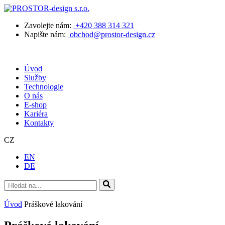
Zavolejte nám:
+420 388 314 321
Napište nám:
obchod@prostor-design.cz
Úvod
Služby
Technologie
O nás
E-shop
Kariéra
Kontakty
CZ
EN
DE
Úvod
Práškové lakování