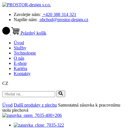
Zavolejte nám:
+420 388 314 321
Napište nám:
obchod@prostor-design.cz
Prázdný košík
Úvod
Služby
Technologie
O nás
E-shop
Kariéra
Kontakty
CZ
Úvod
Další produkty z plechu
Samostatná zásuvka k pracovnímu
stolu plechová