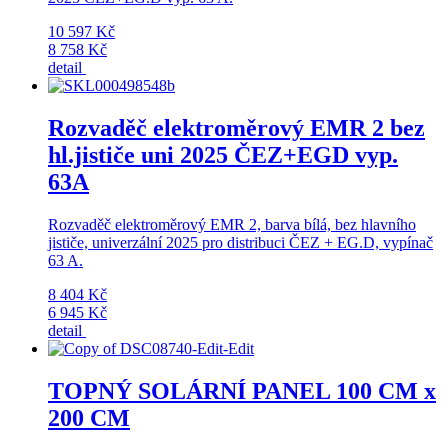
10 597 Kč
8 758 Kč
detail
Rozvaděč elektroměrový EMR 2 bez
hl.jističe uni 2025 ČEZ+EGD vyp.
63A
Rozvaděč elektroměrový EMR 2, barva bílá, bez hlavního
jističe, univerzální 2025 pro distribuci ČEZ + EG.D, vypínač
63 A.
8 404 Kč
6 945 Kč
detail
TOPNÝ SOLÁRNÍ PANEL 100 CM x
200 CM