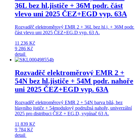
36L bez hl.jističe + 36M podr. část
vlevo uni 2025 ČEZ+EGD vyp. 63A
Rozvaděč elektroměrový EMR 2 + 36L bez hl.j. + 36M podr.
část vlevo uni 2025 ČEZ+EG.D vyp. 63 A.
11 236 Kč
9 286 Kč
detail
Rozvaděč elektroměrový EMR 2 +
54N bez hl.jističe + 54M podr. nahoře
uni 2025 ČEZ+EGD vyp. 63A
Rozvaděč elektroměrový EMR 2 + 54N barva bílá, bez
hlavního jističe + 54modulový podružná nahoře, univerzální
2025 pro distribuci ČEZ + EG.D, vypínač 63 A.
11 839 Kč
9 784 Kč
detail