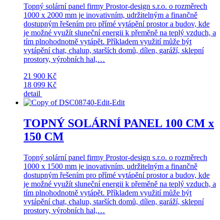
Topný solární panel firmy Prostor-design s.r.o. o rozměrech
1000 x 2000 mm je inovativním, udržitelným a finančně
dostupným řešením pro přímé vytápění prostor a budov, kde
je možné využít sluneční energii k přeměně na teplý vzduch, a
tím plnohodnotně vytápět. Příkladem využití může být
vytápění chat, chalup, starších domů, dílen, garáží, sklepní
prostory, výrobních hal,…
21 900 Kč
18 099 Kč
detail
TOPNÝ SOLÁRNÍ PANEL 100 CM x
150 CM
Topný solární panel firmy Prostor-design s.r.o. o rozměrech
1000 x 1500 mm je inovativním, udržitelným a finančně
dostupným řešením pro přímé vytápění prostor a budov, kde
je možné využít sluneční energii k přeměně na teplý vzduch, a
tím plnohodnotně vytápět. Příkladem využití může být
vytápění chat, chalup, starších domů, dílen, garáží, sklepní
prostory, výrobních hal,…