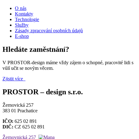
O nás
Kontakty
Technologie
Služby
Zásady zpracování osobních údajů
E-shop
Hledáte zaměstnání?
V PROSTOR-design máme vždy zájem o schopné, pracovité lidi s
vůlí učit se novým věcem.
Zjistit více
PROSTOR – design s.r.o.
Žernovická 257
383 01 Prachatice
IČO:
625 02 891
DIČ:
CZ 625 02 891
Žernovnická 257