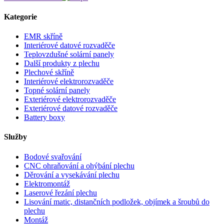
Kategorie
EMR skříně
Interiérové datové rozvaděče
Teplovzdušné solární panely
Další produkty z plechu
Plechové skříně
Interiérové elektrorozvaděče
Topné solární panely
Exteriérové elektrorozvaděče
Exteriérové datové rozvaděče
Battery boxy
Služby
Bodové svařování
CNC ohraňování a ohýbání plechu
Děrování a vysekávání plechu
Elektromontáž
Laserové řezání plechu
Lisování matic, distančních podložek, objímek a šroubů do
plechu
Montáž