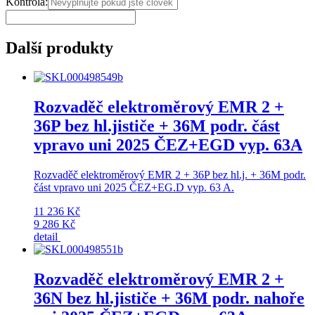
Kontrola:
Další produkty
Rozvaděč elektroměrový EMR 2 +
36P bez hl.jističe + 36M podr. část
vpravo uni 2025 ČEZ+EGD vyp. 63A
Rozvaděč elektroměrový EMR 2 + 36P bez hl.j. + 36M podr.
část vpravo uni 2025 ČEZ+EG.D vyp. 63 A.
11 236 Kč
9 286 Kč
detail
Rozvaděč elektroměrový EMR 2 +
36N bez hl.jističe + 36M podr. nahoře