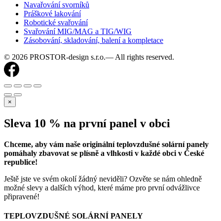
Navařování svorníků
Práškové lakování
Robotické svařování
Svařování MIG/MAG a TIG/WIG
Zásobování, skladování, balení a kompletace
© 2026 PROSTOR-design s.r.o.— All rights reserved.
×
Sleva 10 % na první panel v obci
Chceme, aby vám naše originální teplovzdušné solární panely
pomáhaly zbavovat se plísně a vlhkosti v každé obci v České
republice!
Ještě jste ve svém okolí žádný neviděli? Ozvěte se nám ohledně
možné slevy a dalších výhod, které máme pro první odvážlivce
připravené!
TEPLOVZDUŠNÉ SOLÁRNÍ PANELY