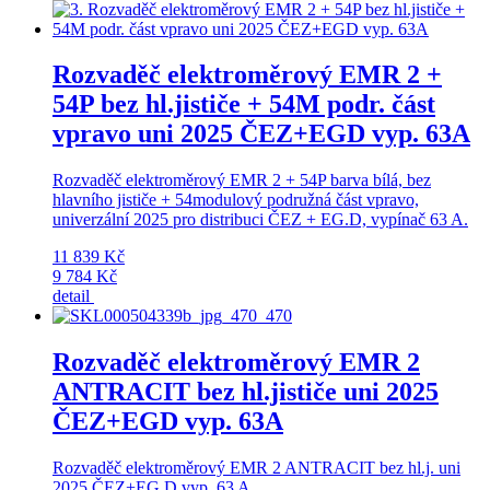
Rozvaděč elektroměrový EMR 2 +
54P bez hl.jističe + 54M podr. část
vpravo uni 2025 ČEZ+EGD vyp. 63A
Rozvaděč elektroměrový EMR 2 + 54P barva bílá, bez
hlavního jističe + 54modulový podružná část vpravo,
univerzální 2025 pro distribuci ČEZ + EG.D, vypínač 63 A.
11 839 Kč
9 784 Kč
detail
Rozvaděč elektroměrový EMR 2
ANTRACIT bez hl.jističe uni 2025
ČEZ+EGD vyp. 63A
Rozvaděč elektroměrový EMR 2 ANTRACIT bez hl.j. uni
2025 ČEZ+EG.D vyp. 63 A.