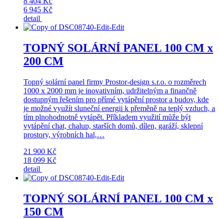
8 404 Kč
6 945 Kč
detail
TOPNÝ SOLÁRNÍ PANEL 100 CM x
200 CM
Topný solární panel firmy Prostor-design s.r.o. o rozměrech
1000 x 2000 mm je inovativním, udržitelným a finančně
dostupným řešením pro přímé vytápění prostor a budov, kde
je možné využít sluneční energii k přeměně na teplý vzduch, a
tím plnohodnotně vytápět. Příkladem využití může být
vytápění chat, chalup, starších domů, dílen, garáží, sklepní
prostory, výrobních hal,…
21 900 Kč
18 099 Kč
detail
TOPNÝ SOLÁRNÍ PANEL 100 CM x
150 CM