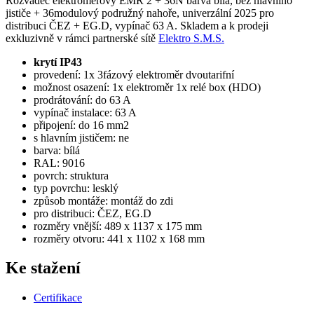
Rozvaděč elektroměrový EMR 2 + 36N barva bílá, bez hlavního
jističe + 36modulový podružný nahoře, univerzální 2025 pro
distribuci ČEZ + EG.D, vypínač 63 A. Skladem a k prodeji
exkluzivně v rámci partnerské sítě
Elektro S.M.S.
krytí
IP43
provedení: 1x 3fázový elektroměr dvoutarifní
možnost osazení: 1x elektroměr 1x relé box (HDO)
prodrátování: do 63 A
vypínač instalace: 63 A
připojení: do 16 mm2
s hlavním jističem: ne
barva: bílá
RAL: 9016
povrch: struktura
typ povrchu: lesklý
způsob montáže: montáž do zdi
pro distribuci: ČEZ, EG.D
rozměry vnější: 489 x 1137 x 175 mm
rozměry otvoru: 441 x 1102 x 168 mm
Ke stažení
Certifikace