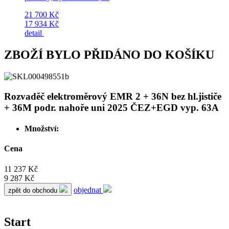
21 700 Kč
17 934 Kč
detail
ZBOŽÍ BYLO PŘIDÁNO DO KOŠÍKU
Rozvaděč elektroměrový EMR 2 + 36N bez hl.jističe
+ 36M podr. nahoře uni 2025 ČEZ+EGD vyp. 63A
Množství:
Cena
11 237 Kč
9 287 Kč
objednat
zpět do obchodu
Start