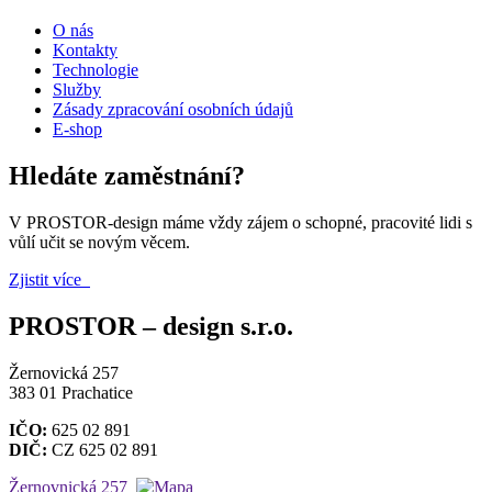
O nás
Kontakty
Technologie
Služby
Zásady zpracování osobních údajů
E-shop
Hledáte zaměstnání?
V PROSTOR-design máme vždy zájem o schopné, pracovité lidi s
vůlí učit se novým věcem.
Zjistit více
PROSTOR – design s.r.o.
Žernovická 257
383 01 Prachatice
IČO:
625 02 891
DIČ:
CZ 625 02 891
Žernovnická 257