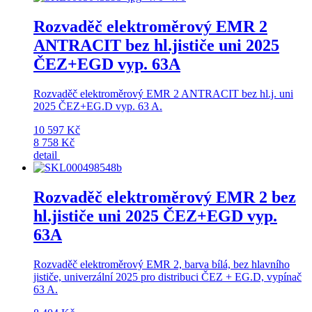
Rozvaděč elektroměrový EMR 2
ANTRACIT bez hl.jističe uni 2025
ČEZ+EGD vyp. 63A
Rozvaděč elektroměrový EMR 2 ANTRACIT bez hl.j. uni
2025 ČEZ+EG.D vyp. 63 A.
10 597 Kč
8 758 Kč
detail
Rozvaděč elektroměrový EMR 2 bez
hl.jističe uni 2025 ČEZ+EGD vyp.
63A
Rozvaděč elektroměrový EMR 2, barva bílá, bez hlavního
jističe, univerzální 2025 pro distribuci ČEZ + EG.D, vypínač
63 A.