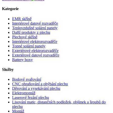
Kategorie
EMR skříně
Interiérové datové rozvaděče
Teplovzdušné solární panely
Další produkty z plechu
Plechové skříně
Interiérové elektrorozvaděče
Topné solární panely
Exteriérové elektrorozvaděče
Exteriérové datové rozvaděče
Battery boxy
Služby
Bodové svařování
CNC ohraňování a ohýbání plechu
Děrování a vysekávání plechu
Elektromontáž
Laserové řezání plechu
Lisování matic, distančních podložek, objímek a šroubů do
plechu
Montáž