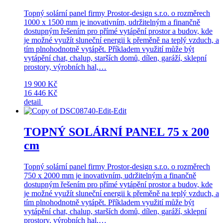
Topný solární panel firmy Prostor-design s.r.o. o rozměrech
1000 x 1500 mm je inovativním, udržitelným a finančně
dostupným řešením pro přímé vytápění prostor a budov, kde
je možné využít sluneční energii k přeměně na teplý vzduch, a
tím plnohodnotně vytápět. Příkladem využití může být
vytápění chat, chalup, starších domů, dílen, garáží, sklepní
prostory, výrobních hal,…
19 900 Kč
16 446 Kč
detail
TOPNÝ SOLÁRNÍ PANEL 75 x 200
cm
Topný solární panel firmy Prostor-design s.r.o. o rozměrech
750 x 2000 mm je inovativním, udržitelným a finančně
dostupným řešením pro přímé vytápění prostor a budov, kde
je možné využít sluneční energii k přeměně na teplý vzduch, a
tím plnohodnotně vytápět. Příkladem využití může být
vytápění chat, chalup, starších domů, dílen, garáží, sklepní
prostory, výrobních hal,…