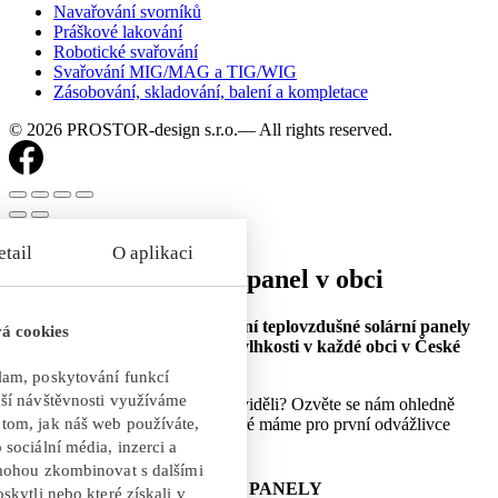
Navařování svorníků
Práškové lakování
Robotické svařování
Svařování MIG/MAG a TIG/WIG
Zásobování, skladování, balení a kompletace
© 2026 PROSTOR-design s.r.o.— All rights reserved.
×
Sleva 10 % na první panel v obci
Chceme, aby vám naše originální teplovzdušné solární panely
pomáhaly zbavovat se plísně a vlhkosti v každé obci v České
republice!
Ještě jste ve svém okolí žádný neviděli? Ozvěte se nám ohledně
možné slevy a dalších výhod, které máme pro první odvážlivce
připravené!
TEPLOVZDUŠNÉ SOLÁRNÍ PANELY