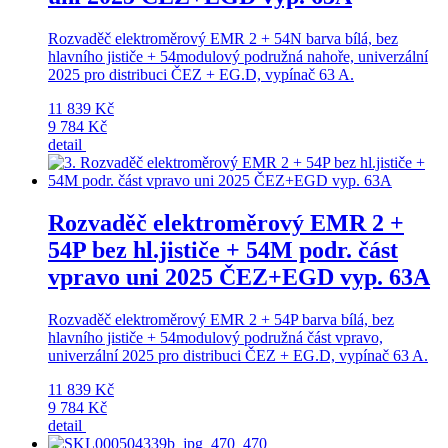
Rozvaděč elektroměrový EMR 2 + 54N barva bílá, bez
hlavního jističe + 54modulový podružná nahoře, univerzální
2025 pro distribuci ČEZ + EG.D, vypínač 63 A.
11 839 Kč
9 784 Kč
detail
Rozvaděč elektroměrový EMR 2 +
54P bez hl.jističe + 54M podr. část
vpravo uni 2025 ČEZ+EGD vyp. 63A
Rozvaděč elektroměrový EMR 2 + 54P barva bílá, bez
hlavního jističe + 54modulový podružná část vpravo,
univerzální 2025 pro distribuci ČEZ + EG.D, vypínač 63 A.
11 839 Kč
9 784 Kč
detail