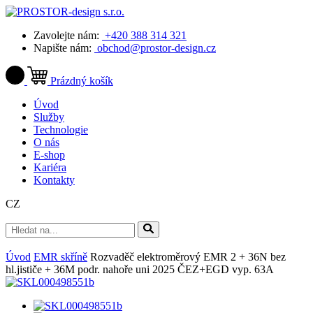
Zavolejte nám:
+420 388 314 321
Napište nám:
obchod@prostor-design.cz
Prázdný košík
Úvod
Služby
Technologie
O nás
E-shop
Kariéra
Kontakty
CZ
Úvod
EMR skříně
Rozvaděč elektroměrový EMR 2 + 36N bez
hl.jističe + 36M podr. nahoře uni 2025 ČEZ+EGD vyp. 63A