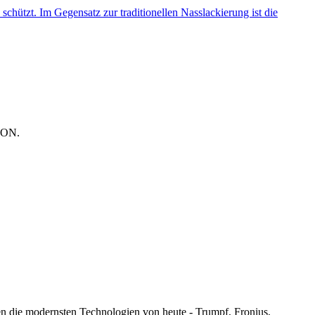
schützt. Im Gegensatz zur traditionellen Nasslackierung ist die
DSON.
en die modernsten Technologien von heute - Trumpf, Fronius,